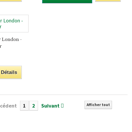
r London -
r
Détails
écédent
1
2
Suivant
Afficher tout