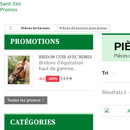
Saint-Eloi
Promos
Pièces de harnais
Pièces de harnais pour poney
PROMOTIONS
PI
Pièces 
BRIDON CUIR AVEC RENES
Bridons d'équitation
haut de gamme...
Tri
--
119 €
48 €
-60%
Résultats 1 -
Toutes les promos
CATÉGORIES