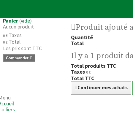
Panier
(vide)
Produit ajouté 
Aucun produit
Taxes
0 €
Quantité
Total
0 €
Total
Les prix sont TTC
Il y a 1 produit d
Commander
Total produits TTC
Taxes
0 €
Total TTC
Continuer mes achats
Menu
Accueil
Colliers