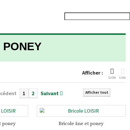
R PONEY
Afficher :
Grille
Liste
écédent
1
2
Suivant
Afficher tout
et poney
Bricole âne et poney