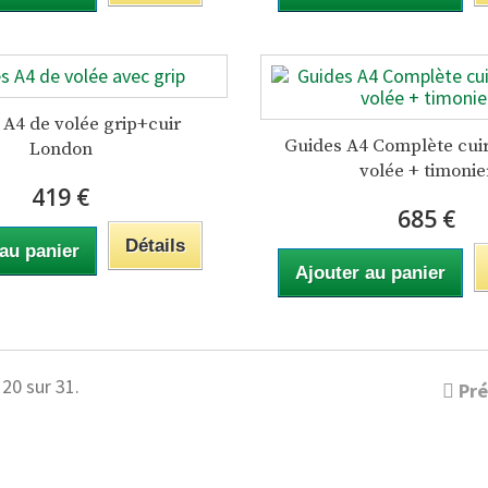
 A4 de volée grip+cuir
Guides A4 Complète cui
London
volée + timonie
419 €
685 €
Détails
 au panier
Ajouter au panier
 20 sur 31.
Pr