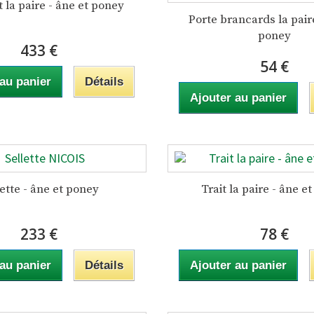
 la paire - âne et poney
Porte brancards la paire
poney
433 €
54 €
 au panier
Détails
Ajouter au panier
lette - âne et poney
Trait la paire - âne e
233 €
78 €
 au panier
Détails
Ajouter au panier