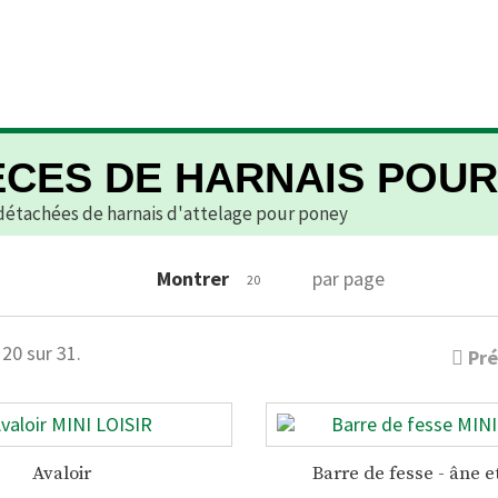
ÈCES DE HARNAIS POU
détachées de harnais d'attelage pour poney
Montrer
par page
20
 20 sur 31.
Pr
Avaloir
Barre de fesse - âne 