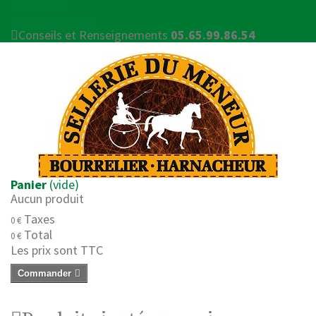
Connexion
Contactez-nous
Conseils et Renseignements
05.65.99.86.54
Panier
(vide)
Aucun produit
Taxes
0 €
Total
0 €
Les prix sont TTC
Commander