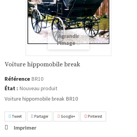
Agrandir
l'image
Voiture hippomobile break
Référence
BR10
État :
Nouveau produit
Voiture hippomobile break BR10
Tweet
Partager
Google+
Pinterest
Imprimer