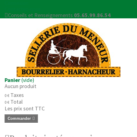
Connexion
Contactez-nous
Conseils et Renseignements
05.65.99.86.54
Panier
(vide)
Aucun produit
Taxes
0 €
Total
0 €
Les prix sont TTC
Commander