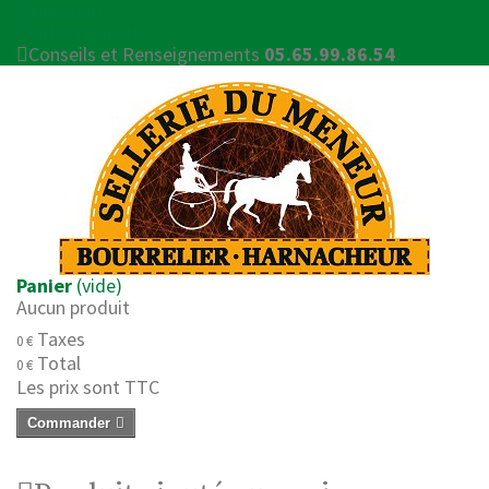
Connexion
Contactez-nous
Conseils et Renseignements
05.65.99.86.54
Panier
(vide)
Aucun produit
Taxes
0 €
Total
0 €
Les prix sont TTC
Commander