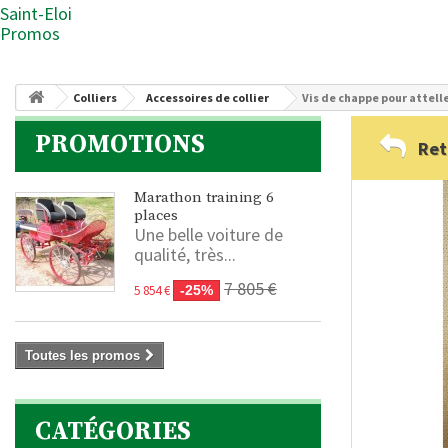
Saint-Eloi
Promos
Colliers
Accessoires de collier
Vis de chappe pour attell
PROMOTIONS
Ret
Marathon training 6
places
Une belle voiture de
qualité, très...
7 805 €
5 854 €
-25%
Toutes les promos
CATÉGORIES