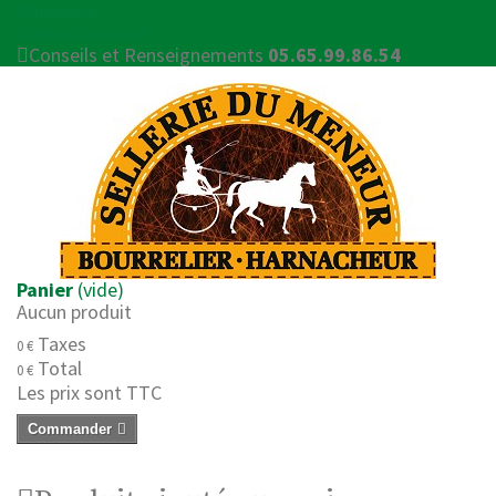
Connexion
Contactez-nous
Conseils et Renseignements
05.65.99.86.54
Panier
(vide)
Aucun produit
Taxes
0 €
Total
0 €
Les prix sont TTC
Commander