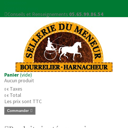
Connexion
Contactez-nous
Conseils et Renseignements
05.65.99.86.54
Panier
(vide)
Aucun produit
Taxes
0 €
Total
0 €
Les prix sont TTC
Commander