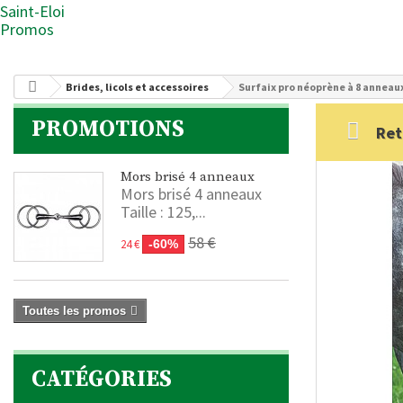
Saint-Eloi
Promos
Brides, licols et accessoires
Surfaix pro néoprène à 8 anneau
PROMOTIONS
Ret
Mors brisé 4 anneaux
Mors brisé 4 anneaux
Taille : 125,...
58 €
24 €
-60%
Toutes les promos
CATÉGORIES