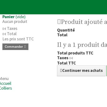
Panier
(vide)
Produit ajouté 
Aucun produit
Taxes
0 €
Quantité
Total
0 €
Total
Les prix sont TTC
Il y a 1 produit d
Commander
Total produits TTC
Taxes
0 €
Total TTC
Continuer mes achats
Menu
Accueil
Colliers