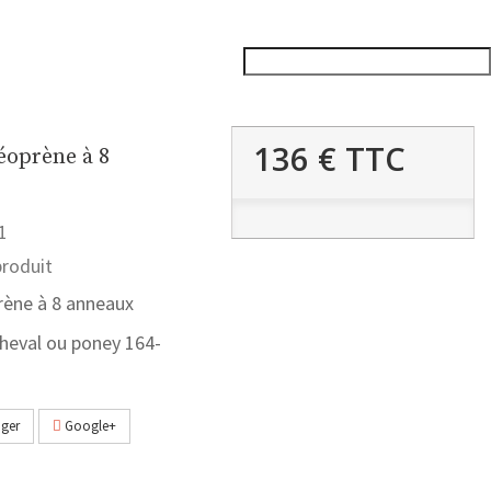
136 €
TTC
éoprène à 8
1
roduit
rène à 8 anneaux
 cheval ou poney 164-
ger
Google+