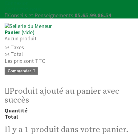
Connexion
Contactez-nous
Conseils et Renseignements
05.65.99.86.54
Panier
(vide)
Aucun produit
Taxes
0 €
Total
0 €
Les prix sont TTC
Commander
Produit ajouté au panier avec
succès
Quantité
Total
Il y a 1 produit dans votre panier.