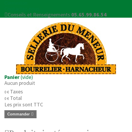
Connexion
Contactez-nous
Conseils et Renseignements
05.65.99.86.54
Panier
(vide)
Aucun produit
Taxes
0 €
Total
0 €
Les prix sont TTC
Commander