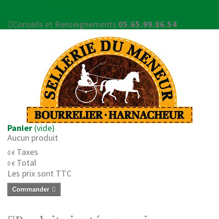
Connexion
Contactez-nous
Conseils et Renseignements
05.65.99.86.54
Panier
(vide)
Aucun produit
Taxes
0 €
Total
0 €
Les prix sont TTC
Commander