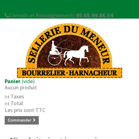
Connexion
Contactez-nous
Conseils et Renseignements
05.65.99.86.54
Panier
(vide)
Aucun produit
Taxes
0 €
Total
0 €
Les prix sont TTC
Commander