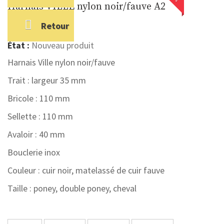
Harnais VILLE nylon noir/fauve A2
Retour
Référence
2451
État :
Nouveau produit
Harnais Ville nylon noir/fauve
Trait : largeur 35 mm
Bricole : 110 mm
Sellette : 110 mm
Avaloir : 40 mm
Bouclerie inox
Couleur : cuir noir, matelassé de cuir fauve
Taille : poney, double poney, cheval