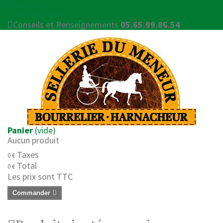
Connexion
Contactez-nous
Conseils et Renseignements
05.65.99.86.54
Panier
(vide)
Aucun produit
Taxes
0 €
Total
0 €
Les prix sont TTC
Commander