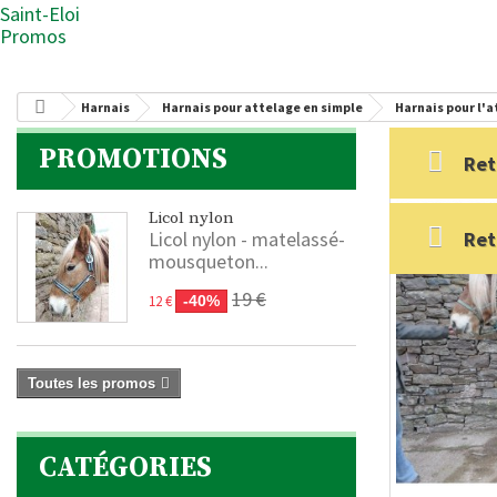
Saint-Eloi
Promos
Harnais
Harnais pour attelage en simple
Harnais pour l'
PROMOTIONS
Ret
Licol nylon
Licol nylon - matelassé-
Ret
mousqueton...
19 €
12 €
-40%
Toutes les promos
CATÉGORIES