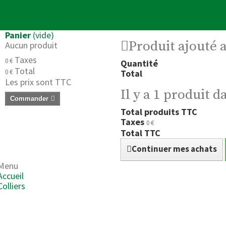
Panier
(vide)
Produit ajouté 
Aucun produit
Taxes
0 €
Quantité
Total
0 €
Total
Les prix sont TTC
Il y a 1 produit d
Commander
Total produits TTC
Taxes
0 €
Total TTC
Continuer mes achats
Menu
Accueil
Colliers