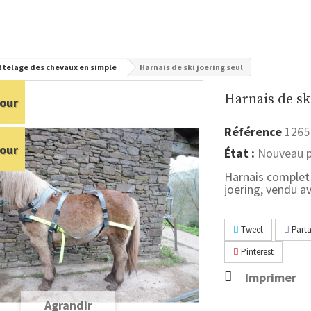
attelage des chevaux en simple
Harnais de ski joering seul
Harnais de sk
our
Référence
1265
our
État :
Nouveau p
Harnais complet 
joering, vendu av
Tweet
Parta
Pinterest
Imprimer
Agrandir