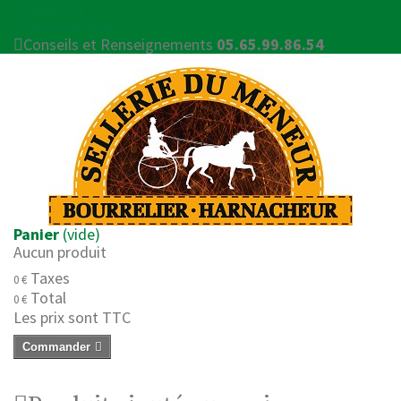
Connexion
Contactez-nous
Conseils et Renseignements
05.65.99.86.54
Panier
(vide)
Aucun produit
Taxes
0 €
Total
0 €
Les prix sont TTC
Commander