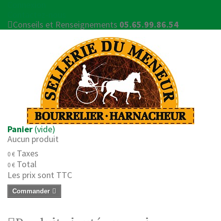
Connexion
Contactez-nous
Conseils et Renseignements
05.65.99.86.54
Panier
(vide)
Aucun produit
Taxes
0 €
Total
0 €
Les prix sont TTC
Commander