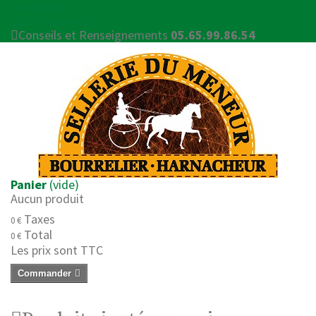
Connexion
Contactez-nous
Conseils et Renseignements
05.65.99.86.54
Panier
(vide)
Aucun produit
Taxes
0 €
Total
0 €
Les prix sont TTC
Commander