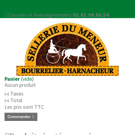
Connexion
Contactez-nous
Conseils et Renseignements
05.65.99.86.54
Panier
(vide)
Aucun produit
Taxes
0 €
Total
0 €
Les prix sont TTC
Commander