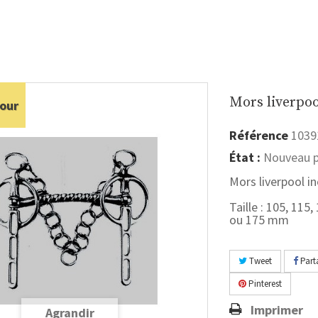
Mors liverpoo
our
Référence
1039
État :
Nouveau p
Mors liverpool i
Taille : 105, 115,
ou 175 mm
Tweet
Part
Pinterest
Imprimer
Agrandir