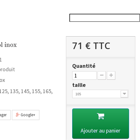
71 €
TTC
l inox
1
Quantité
roduit
nox
taille
 125, 135, 145, 155, 165,
105
ager
Google+
Ajouter au panier