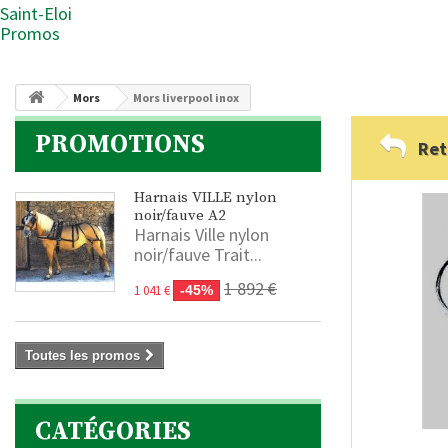
Saint-Eloi
Promos
Mors
Mors liverpool inox
PROMOTIONS
Ret
Harnais VILLE nylon
noir/fauve A2
Harnais Ville nylon
noir/fauve Trait...
1 892 €
1 041 €
-45%
Toutes les promos
CATÉGORIES