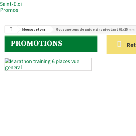
Saint-Eloi
Promos
Mousquetons
Mousquetons de guide zinc pivotant 63x25 mm
PROMOTIONS
Ret
Marathon
training
6
places
Une
belle
voiture
de
qualité,
très...
5 854 €
-25%
7