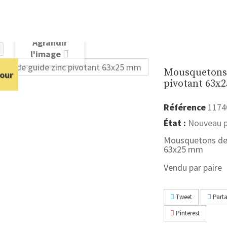
Agrandir
l'image
Mousquetons 
our
pivotant 63x
Référence
1174
État :
Nouveau p
Mousquetons de 
63x25 mm
Vendu par paire
Tweet
Parta
Pinterest