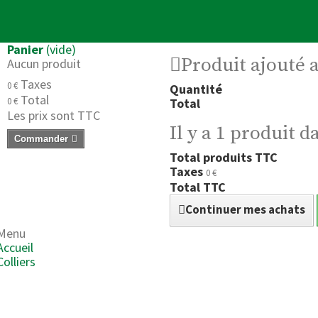
Panier
(vide)
Produit ajouté 
Aucun produit
Taxes
0 €
Quantité
Total
0 €
Total
Les prix sont TTC
Il y a 1 produit d
Commander
Total produits TTC
Taxes
0 €
Total TTC
Continuer mes achats
Menu
Accueil
Colliers