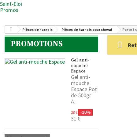
Saint-Eloi
Promos
Pièces de harnais
Pièces de harnais pour cheval
Porte tr
PROMOTIONS
Ret
Gel anti-
mouche
Espace
Gel anti-
mouche
Espace Pot
de 500gr
A...
28 €
-10%
31 €