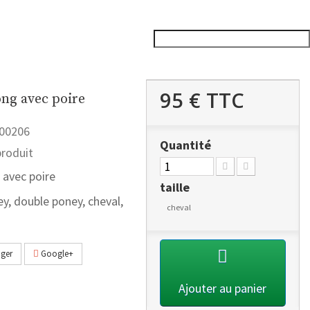
95 €
TTC
ong avec poire
00206
Quantité
roduit
 avec poire
taille
ney, double poney, cheval,
cheval
ger
Google+
Ajouter au panier