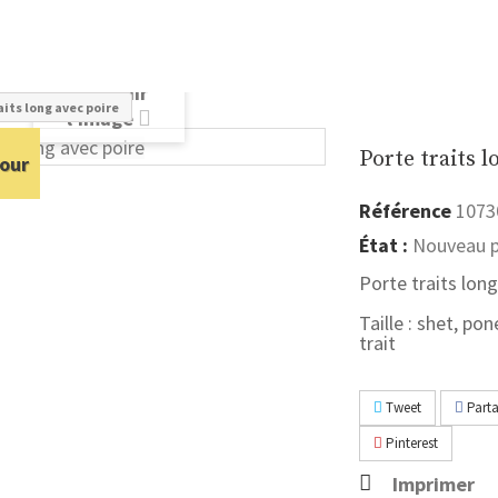
Agrandir
aits long avec poire
l'image
Porte traits l
our
Référence
1073
État :
Nouveau p
Porte traits long
Taille : shet, po
trait
Tweet
Parta
Pinterest
Imprimer