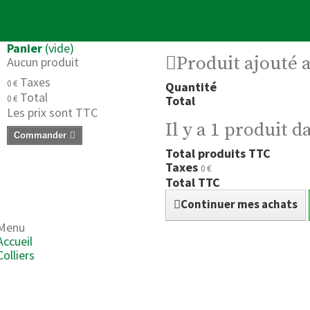
Panier
(vide)
Produit ajouté 
Aucun produit
Taxes
0 €
Quantité
Total
0 €
Total
Les prix sont TTC
Il y a 1 produit d
Commander
Total produits TTC
Taxes
0 €
Total TTC
Continuer mes achats
Menu
Accueil
Colliers