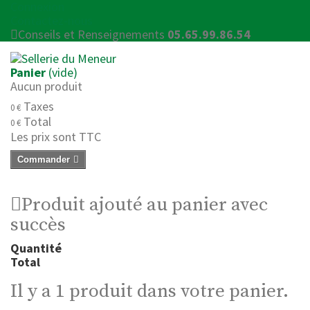
Connexion
Contactez-nous
Conseils et Renseignements
05.65.99.86.54
Panier
(vide)
Aucun produit
Taxes
0 €
Total
0 €
Les prix sont TTC
Commander
Produit ajouté au panier avec
succès
Quantité
Total
Il y a 1 produit dans votre panier.