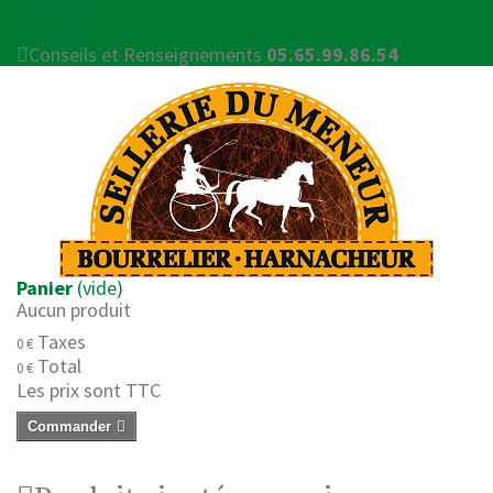
Connexion
Contactez-nous
Conseils et Renseignements
05.65.99.86.54
Panier
(vide)
Aucun produit
Taxes
0 €
Total
0 €
Les prix sont TTC
Commander