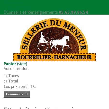
Connexion
Contactez-nous
Conseils et Renseignements
05.65.99.86.54
Panier
(vide)
Aucun produit
Taxes
0 €
Total
0 €
Les prix sont TTC
Commander