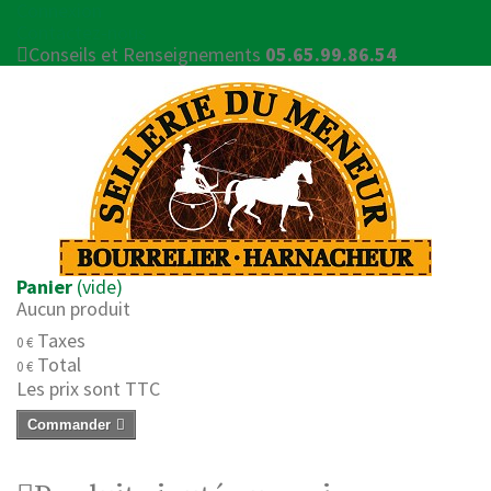
Connexion
Contactez-nous
Conseils et Renseignements
05.65.99.86.54
Panier
(vide)
Aucun produit
Taxes
0 €
Total
0 €
Les prix sont TTC
Commander