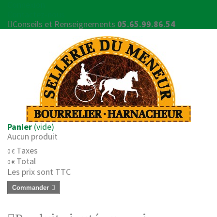
Connexion
Contactez-nous
Conseils et Renseignements
05.65.99.86.54
Panier
(vide)
Aucun produit
Taxes
0 €
Total
0 €
Les prix sont TTC
Commander