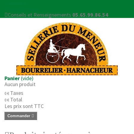
Connexion
Contactez-nous
Conseils et Renseignements
05.65.99.86.54
Panier
(vide)
Aucun produit
Taxes
0 €
Total
0 €
Les prix sont TTC
Commander