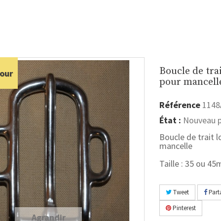
Boucle de tra
our
pour mancell
Référence
1148
État :
Nouveau p
Boucle de trait 
mancelle
Taille : 35 ou 4
Tweet
Part
Pinterest
Agrandir