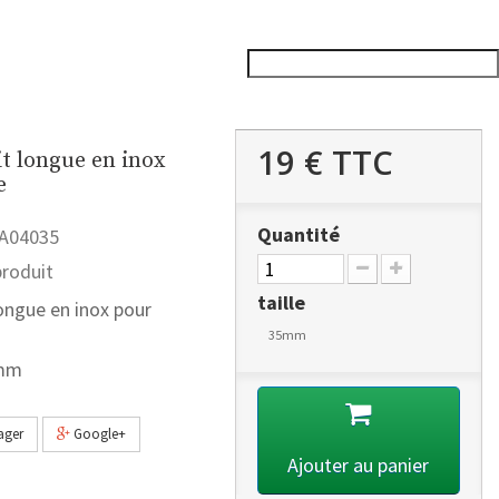
19 €
TTC
it longue en inox
e
Quantité
A04035
roduit
taille
longue en inox pour
35mm
5mm
ager
Google+
Ajouter au panier