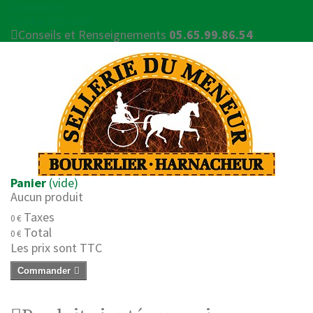
Connexion
Contactez-nous
Conseils et Renseignements
05.65.99.86.54
Panier
(vide)
Aucun produit
Taxes
0 €
Total
0 €
Les prix sont TTC
Commander