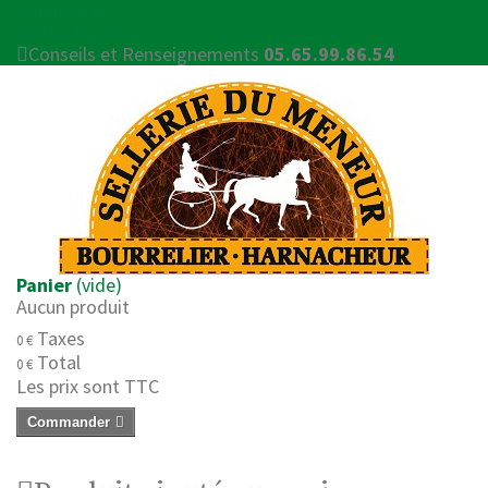
Connexion
Contactez-nous
Conseils et Renseignements
05.65.99.86.54
Panier
(vide)
Aucun produit
Taxes
0 €
Total
0 €
Les prix sont TTC
Commander