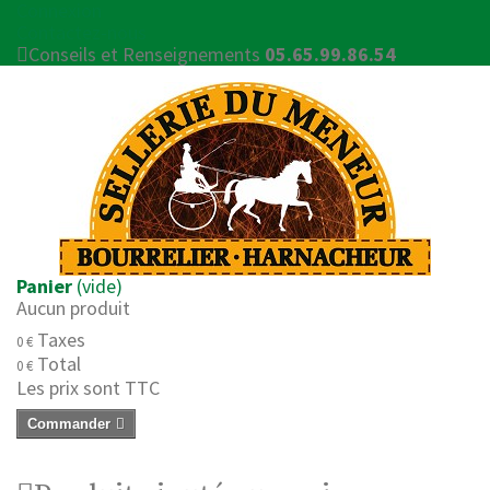
Connexion
Contactez-nous
Conseils et Renseignements
05.65.99.86.54
Panier
(vide)
Aucun produit
Taxes
0 €
Total
0 €
Les prix sont TTC
Commander