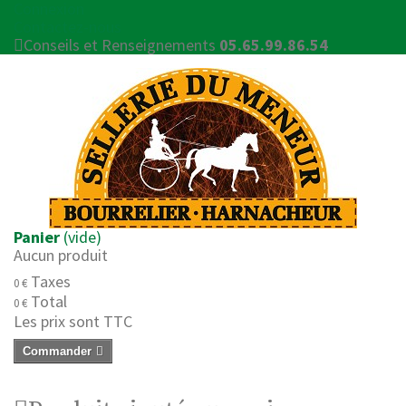
Connexion
Contactez-nous
Conseils et Renseignements
05.65.99.86.54
Panier
(vide)
Aucun produit
Taxes
0 €
Total
0 €
Les prix sont TTC
Commander