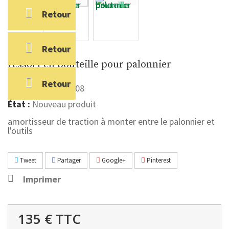
Retour
Retour
ressort en bouteille pour palonnier
Retour
Référence
2441408
État :
Nouveau produit
amortisseur de traction à monter entre le palonnier et
l'outils
Tweet
Partager
Google+
Pinterest
Imprimer
135 €
TTC