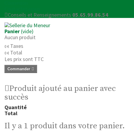
Connexion
Contactez-nous
Conseils et Renseignements
05.65.99.86.54
Panier
(vide)
Aucun produit
Taxes
0 €
Total
0 €
Les prix sont TTC
Commander
Produit ajouté au panier avec
succès
Quantité
Total
Il y a 1 produit dans votre panier.