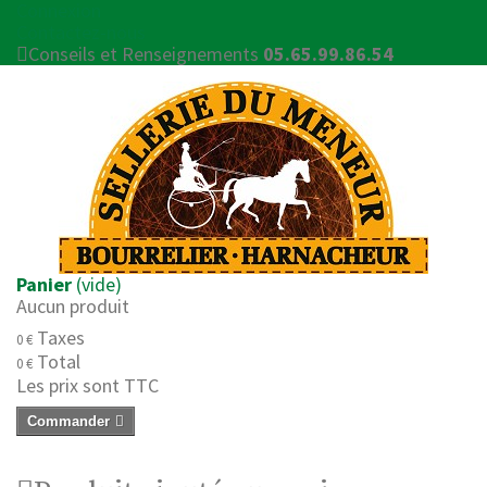
Connexion
Contactez-nous
Conseils et Renseignements
05.65.99.86.54
Panier
(vide)
Aucun produit
Taxes
0 €
Total
0 €
Les prix sont TTC
Commander