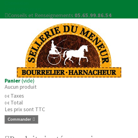
Connexion
Contactez-nous
Conseils et Renseignements
05.65.99.86.54
Panier
(vide)
Aucun produit
Taxes
0 €
Total
0 €
Les prix sont TTC
Commander