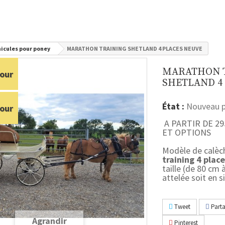
icules pour poney
MARATHON TRAINING SHETLAND 4 PLACES NEUVE
MARATHON 
our
SHETLAND 4
État :
Nouveau p
our
A PARTIR DE 2
ET OPTIONS
Modèle de calèc
training 4 plac
taille (de 80 cm 
attelée soit en s
Tweet
Parta
Agrandir
Pinterest