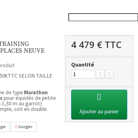
4 479 €
TTC
TRAINING
 PLACES NEUVE
Quantité
roduit
950€TTC SELON TAILLE
he de type
Marathon
es
pour équidés de petite
à 1,30 m au garrot)
imple, soit en double.
Ajouter au panier
ger
Google+