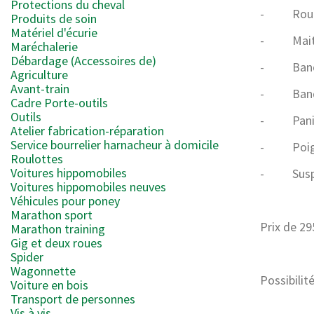
Protections du cheval
- Roues
Produits de soin
Matériel d'écurie
- Maitre 
Maréchalerie
Débardage (Accessoires de)
- Banquet
Agriculture
Avant-train
- Banquet
Cadre Porte-outils
Outils
- Panie
Atelier fabrication-réparation
Service bourrelier harnacheur à domicile
- Poign
Roulottes
Voitures hippomobiles
- Suspens
Voitures hippomobiles neuves
X
Véhicules pour poney
Marathon sport
Prix de 29
Marathon training
Gig et deux roues
Spider
Wagonnette
Possibilité
Voiture en bois
Transport de personnes
Vis à vis