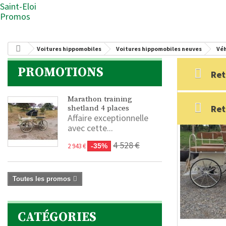
Saint-Eloi
Promos
Voitures hippomobiles
Voitures hippomobiles neuves
Véh
PROMOTIONS
Ret
Marathon training
Ret
shetland 4 places
Affaire exceptionnelle
avec cette...
4 528 €
2 943 €
-35%
Toutes les promos
CATÉGORIES