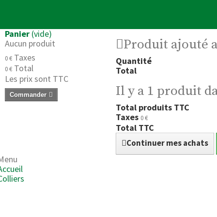
Panier
(vide)
Produit ajouté 
Aucun produit
Taxes
0 €
Quantité
Total
0 €
Total
Les prix sont TTC
Il y a 1 produit d
Commander
Total produits TTC
Taxes
0 €
Total TTC
Continuer mes achats
Menu
Accueil
Colliers