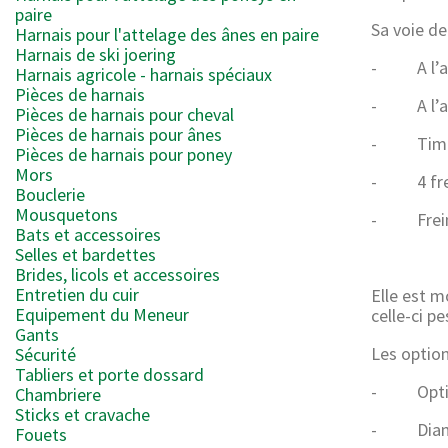
paire
Sa voie de
Harnais pour l'attelage des ânes en paire
Harnais de ski joering
- A l’ava
Harnais agricole - harnais spéciaux
Pièces de harnais
- A l’arr
Pièces de harnais pour cheval
Pièces de harnais pour ânes
- Timon 
Pièces de harnais pour poney
Mors
- 4 frei
Bouclerie
Mousquetons
- Frein d
Bats et accessoires
Selles et bardettes
X
Brides, licols et accessoires
Entretien du cuir
Elle est m
Equipement du Meneur
celle-ci p
Gants
Les option
Sécurité
Tabliers et porte dossard
- Option 
Chambriere
Sticks et cravache
- Diamètr
Fouets